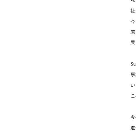
私
社
今
若
果
S
事
い
こ
今
進