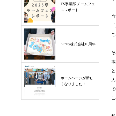
TS事業部 チームフェ
スレポート
当
「
こ
Surely株式会社10周年
そ
事
と
ホームページが新し
人
くなりました！
で
こ